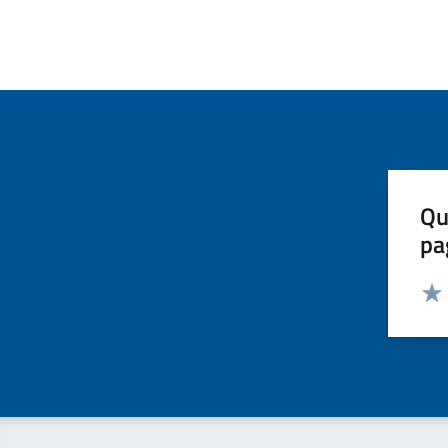
Qu
pa
Valut
Valu