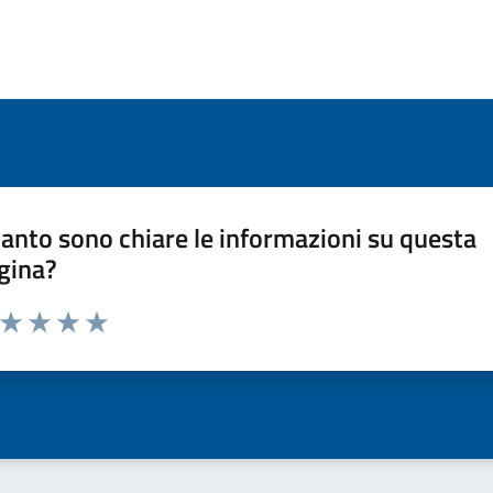
anto sono chiare le informazioni su questa
gina?
a da 1 a 5 stelle la pagina
ta 1 stelle su 5
Valuta 2 stelle su 5
Valuta 3 stelle su 5
Valuta 4 stelle su 5
Valuta 5 stelle su 5