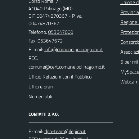
Corso Roma, 71
Unione d
41040 Polinago (MO)
Provinci
C.F. 00474870367 - P.Iva:
Regione
00474870367
Telefono:
053647000
Protezion
Fax: 053647672
Consorzio
E-mail:
Associaz
PEC:
5 per mil
MySpace
Ufficio Relazioni con il Pubblico
Webcam
Uffici e orari
Numeri utili
CONTATTI D.P.O.
E-mail:
PEC: