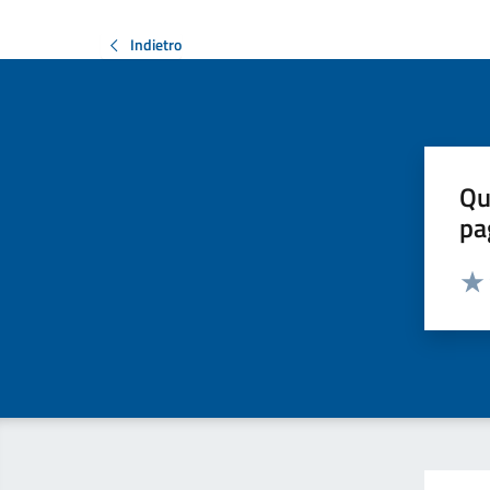
Indietro
Qu
pa
Valut
Valu