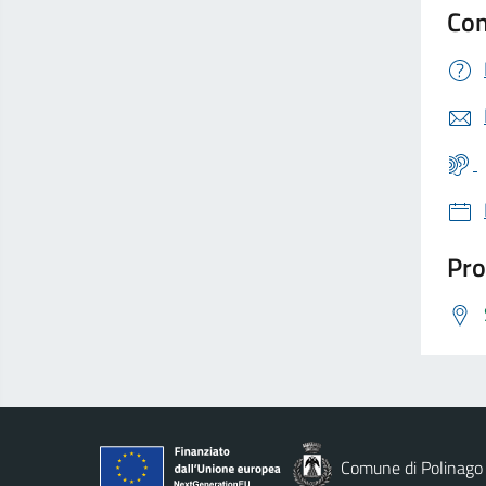
Con
Pro
Comune di Polinago