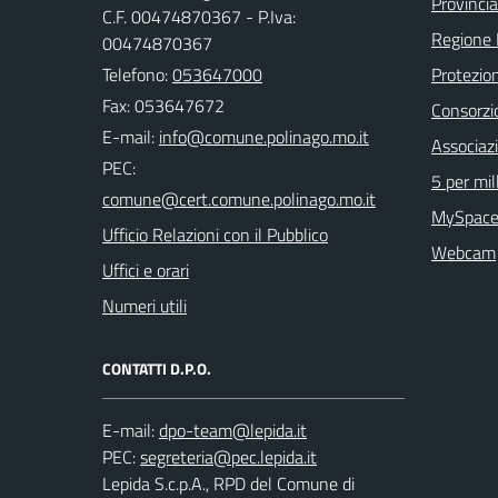
Provinci
C.F. 00474870367 - P.Iva:
Regione
00474870367
Telefono:
053647000
Protezion
Fax: 053647672
Consorzio
E-mail:
Associaz
PEC:
5 per mil
MySpace
Ufficio Relazioni con il Pubblico
Webcam
Uffici e orari
Numeri utili
CONTATTI D.P.O.
E-mail:
PEC:
Lepida S.c.p.A., RPD del Comune di