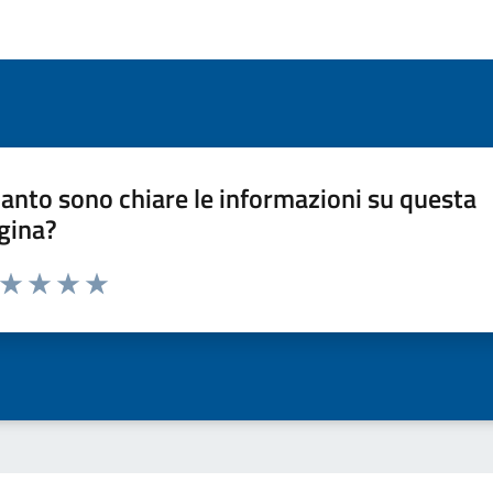
anto sono chiare le informazioni su questa
gina?
a da 1 a 5 stelle la pagina
ta 1 stelle su 5
Valuta 2 stelle su 5
Valuta 3 stelle su 5
Valuta 4 stelle su 5
Valuta 5 stelle su 5