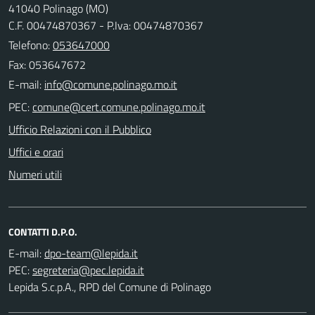
41040 Polinago (MO)
C.F. 00474870367 - P.Iva: 00474870367
Telefono:
053647000
Fax: 053647672
E-mail:
PEC:
Ufficio Relazioni con il Pubblico
Uffici e orari
Numeri utili
CONTATTI D.P.O.
E-mail:
PEC:
Lepida S.c.p.A., RPD del Comune di Polinago