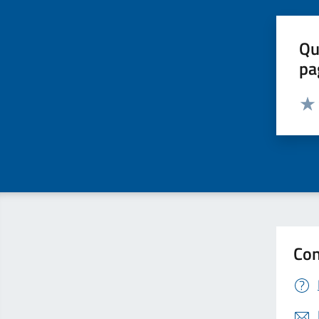
Qu
pa
Valut
Valu
Con