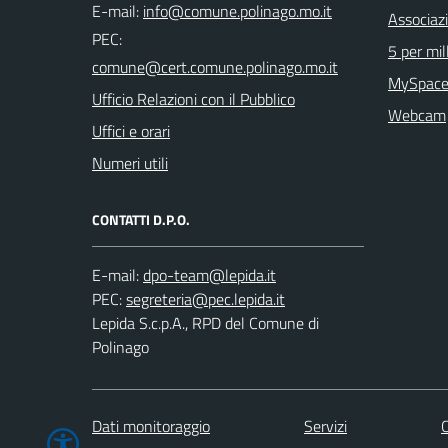
E-mail:
Associaz
PEC:
5 per mil
MySpace
Ufficio Relazioni con il Pubblico
Webcam
Uffici e orari
Numeri utili
CONTATTI D.P.O.
E-mail:
PEC:
Lepida S.c.p.A., RPD del Comune di
Polinago
Dati monitoraggio
Servizi
C