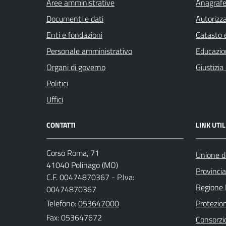
Aree amministrative
Anagrafe 
Documenti e dati
Autorizza
Enti e fondazioni
Catasto e
Personale amministrativo
Educazio
Organi di governo
Giustizia
Politici
Uffici
CONTATTI
LINK UTIL
Corso Roma, 71
Unione d
41040 Polinago (MO)
Provinci
C.F. 00474870367 - P.Iva:
Regione
00474870367
Telefono:
053647000
Protezion
Fax: 053647672
Consorzio