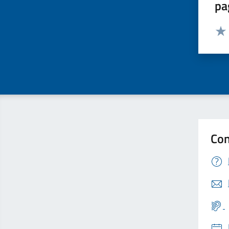
pa
Valut
Valu
Con