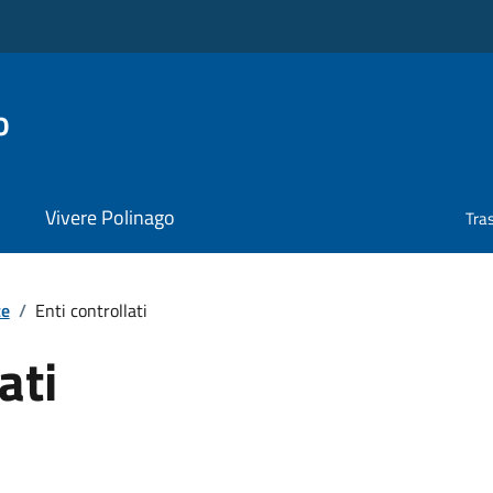
o
Vivere Polinago
Tra
te
/
Enti controllati
ati