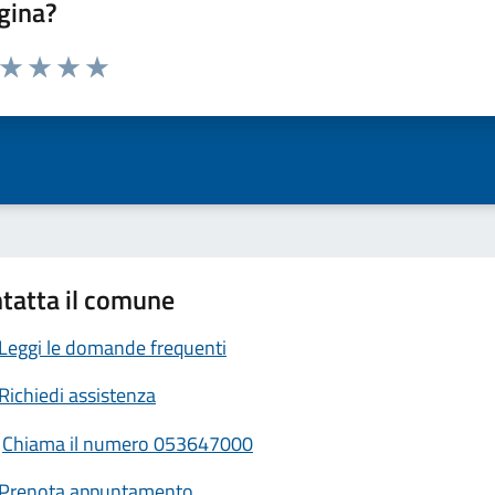
gina?
a da 1 a 5 stelle la pagina
ta 1 stelle su 5
Valuta 2 stelle su 5
Valuta 3 stelle su 5
Valuta 4 stelle su 5
Valuta 5 stelle su 5
tatta il comune
Leggi le domande frequenti
Richiedi assistenza
Chiama il numero 053647000
Prenota appuntamento