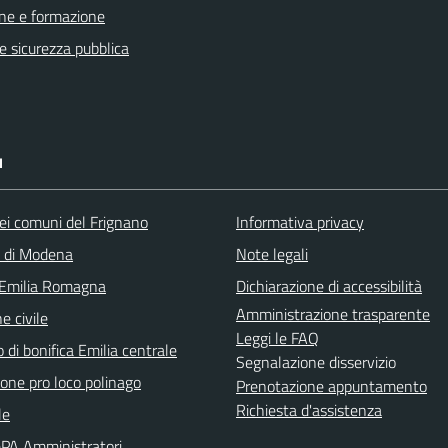
ne e formazione
 e sicurezza pubblica
I
ei comuni del Frignano
Informativa privacy
a di Modena
Note legali
 Emilia Romagna
Dichiarazione di accessibilità
Amministrazione trasparente
e civile
Leggi le FAQ
 di bonifica Emilia centrale
Segnalazione disservizio
ione pro loco polinago
Prenotazione appuntamento
Richiesta d'assistenza
le
PA Amministratori