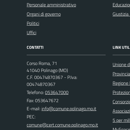
Personale amministrativo
Educazio
Organi di governo
Giustizia
Politici
Uffici
CONTATTI
LINK UTIL
Corso Roma, 71
Unione d
41040 Polinago (MO)
Provinci
C.F. 00474870367 - P.Iva:
Regione
00474870367
Telefono:
053647000
Protezion
Fax: 053647672
Consorzio
E-mail:
Associaz
PEC:
5 per mil
MySpace