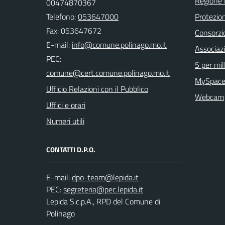
Regione
00474870367
Telefono:
053647000
Protezion
Fax: 053647672
Consorzio
E-mail:
Associaz
PEC:
5 per mil
MySpace
Ufficio Relazioni con il Pubblico
Webcam
Uffici e orari
Numeri utili
CONTATTI D.P.O.
E-mail:
PEC:
Lepida S.c.p.A., RPD del Comune di
Polinago