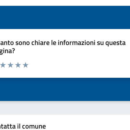
anto sono chiare le informazioni su questa
gina?
a da 1 a 5 stelle la pagina
ta 1 stelle su 5
Valuta 2 stelle su 5
Valuta 3 stelle su 5
Valuta 4 stelle su 5
Valuta 5 stelle su 5
tatta il comune