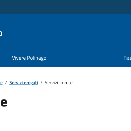
o
Vivere Polinago
Tra
te
/
Servizi erogati
/
Servizi in rete
te