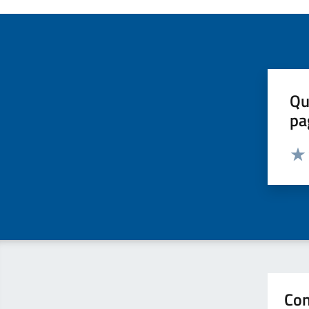
Qu
pa
Valut
Valu
Con