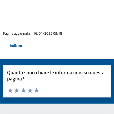
Pagina aggiornata il 16/01/2025 09:18
Indietro
Quanto sono chiare le informazioni su questa
pagina?
Valuta da 1 a 5 stelle la pagina
Valuta 1 stelle su 5
Valuta 2 stelle su 5
Valuta 3 stelle su 5
Valuta 4 stelle su 5
Valuta 5 stelle su 5