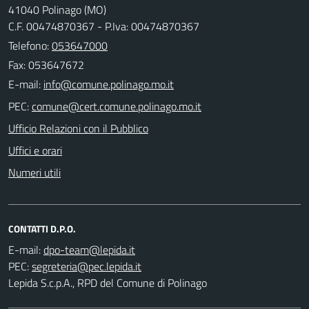
41040 Polinago (MO)
C.F. 00474870367 - P.Iva: 00474870367
Telefono:
053647000
Fax: 053647672
E-mail:
PEC:
Ufficio Relazioni con il Pubblico
Uffici e orari
Numeri utili
CONTATTI D.P.O.
E-mail:
PEC:
Lepida S.c.p.A., RPD del Comune di Polinago