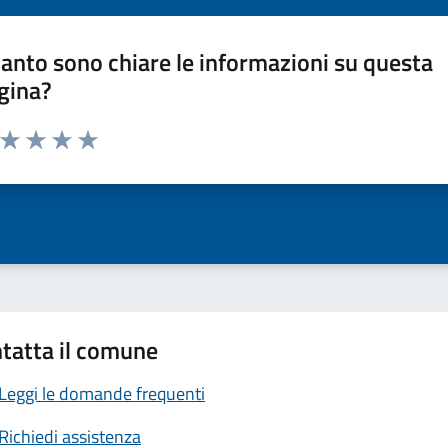
anto sono chiare le informazioni su questa
gina?
a da 1 a 5 stelle la pagina
ta 1 stelle su 5
Valuta 2 stelle su 5
Valuta 3 stelle su 5
Valuta 4 stelle su 5
Valuta 5 stelle su 5
tatta il comune
Leggi le domande frequenti
Richiedi assistenza