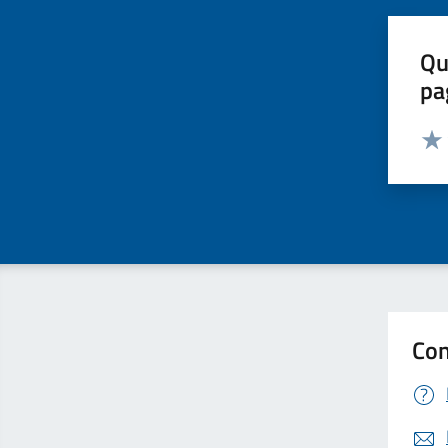
Qu
pa
Valut
Valu
Con