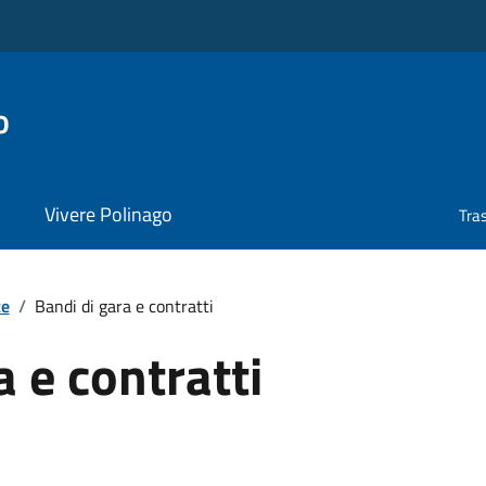
o
Vivere Polinago
Tra
te
/
Bandi di gara e contratti
a e contratti