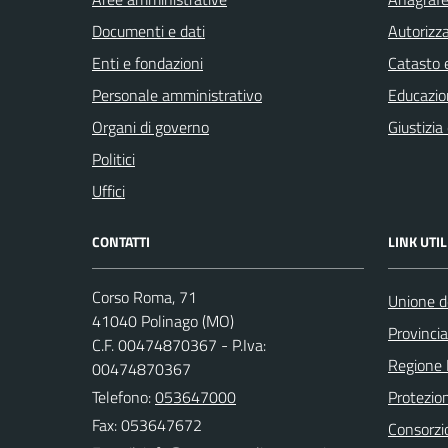
Documenti e dati
Autorizza
Enti e fondazioni
Catasto e
Personale amministrativo
Educazio
Organi di governo
Giustizia
Politici
Uffici
CONTATTI
LINK UTIL
Corso Roma, 71
Unione d
41040 Polinago (MO)
Provinci
C.F. 00474870367 - P.Iva:
Regione
00474870367
Telefono:
053647000
Protezion
Fax: 053647672
Consorzio