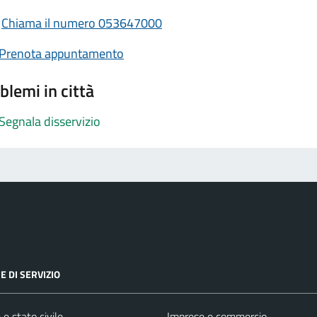
Chiama il numero 053647000
Prenota appuntamento
blemi in città
Segnala disservizio
E DI SERVIZIO
e stato civile
Imprese e commercio