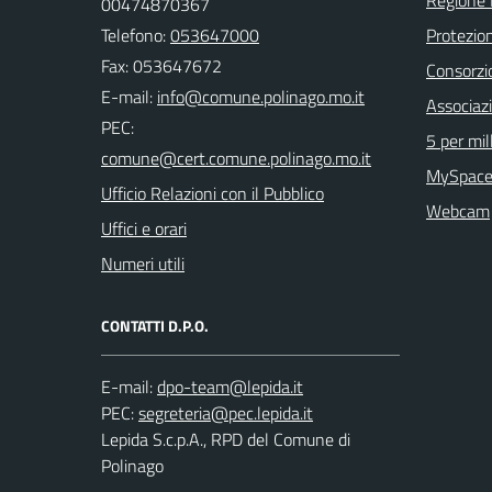
Regione
00474870367
Telefono:
053647000
Protezion
Fax: 053647672
Consorzio
E-mail:
Associaz
PEC:
5 per mil
MySpace
Ufficio Relazioni con il Pubblico
Webcam
Uffici e orari
Numeri utili
CONTATTI D.P.O.
E-mail:
PEC:
Lepida S.c.p.A., RPD del Comune di
Polinago