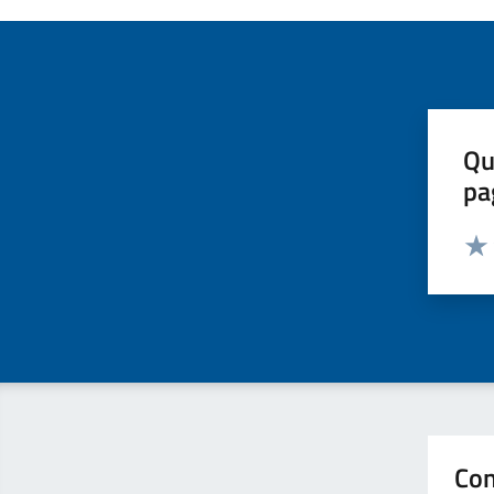
Qu
pa
Valut
Valu
Con