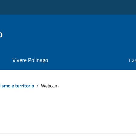
o
Vivere Polinago
Tra
ismo e territorio
/
Webcam