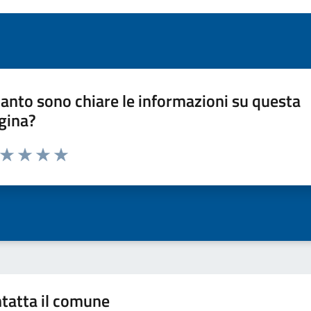
anto sono chiare le informazioni su questa
gina?
a da 1 a 5 stelle la pagina
ta 1 stelle su 5
Valuta 2 stelle su 5
Valuta 3 stelle su 5
Valuta 4 stelle su 5
Valuta 5 stelle su 5
tatta il comune