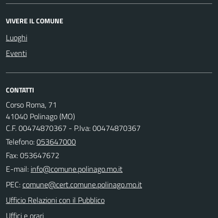
VIVERE IL COMUNE
Luoghi
Eventi
CONTATTI
Corso Roma, 71
41040 Polinago (MO)
C.F. 00474870367 - P.Iva: 00474870367
Telefono:
053647000
Fax: 053647672
E-mail:
PEC:
Ufficio Relazioni con il Pubblico
Uffici e orari