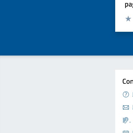
pa
Valut
Valu
Con