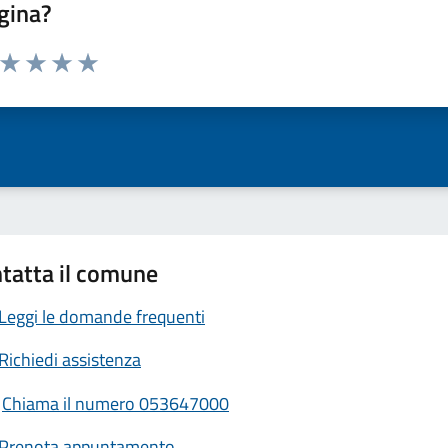
gina?
a da 1 a 5 stelle la pagina
ta 1 stelle su 5
Valuta 2 stelle su 5
Valuta 3 stelle su 5
Valuta 4 stelle su 5
Valuta 5 stelle su 5
tatta il comune
Leggi le domande frequenti
Richiedi assistenza
Chiama il numero 053647000
Prenota appuntamento