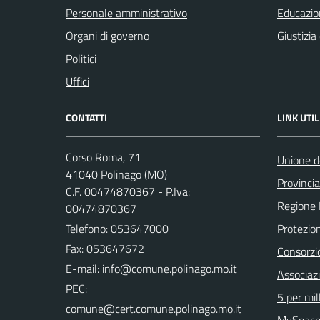
Personale amministrativo
Educazio
Organi di governo
Giustizia
Politici
Uffici
CONTATTI
LINK UTIL
Corso Roma, 71
Unione d
41040 Polinago (MO)
Provinci
C.F. 00474870367 - P.Iva:
Regione
00474870367
Telefono:
053647000
Protezion
Fax: 053647672
Consorzio
E-mail:
Associaz
PEC:
5 per mil