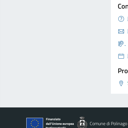
Con
Pro
Comune di Polinago