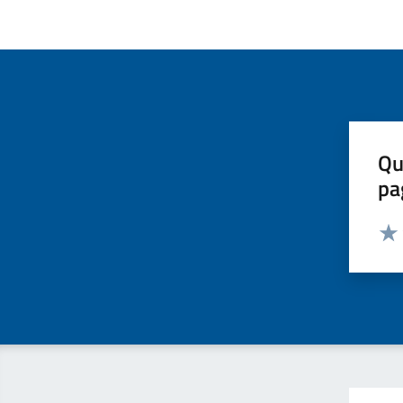
Qu
pa
Valut
Valu