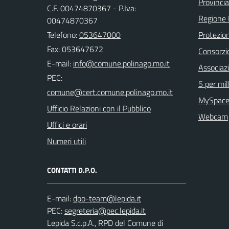
Provinci
C.F. 00474870367 - P.Iva:
Regione
00474870367
Telefono:
053647000
Protezion
Fax: 053647672
Consorzio
E-mail:
Associaz
PEC:
5 per mil
MySpace
Ufficio Relazioni con il Pubblico
Webcam
Uffici e orari
Numeri utili
CONTATTI D.P.O.
E-mail:
PEC:
Lepida S.c.p.A., RPD del Comune di