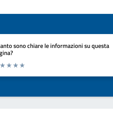
anto sono chiare le informazioni su questa
gina?
a da 1 a 5 stelle la pagina
ta 1 stelle su 5
Valuta 2 stelle su 5
Valuta 3 stelle su 5
Valuta 4 stelle su 5
Valuta 5 stelle su 5