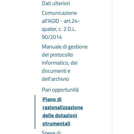
Dati ulteriori
Comunicazione
all'AGID - art.24-
quater, c. 2 D.L.
90/2014
Manuale di gestione
del protocollo
informatico, dei
documenti e
dell'archivio
Pari opportunità
Piano di
razionalizzazione
delle dotazioni
strumentali
Spese di