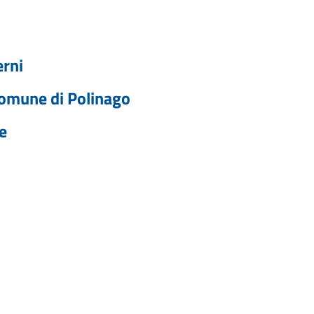
erni
 Comune di Polinago
e