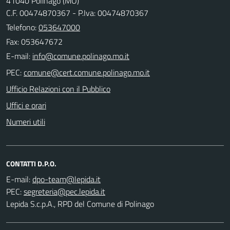
41040 Polinago (MO)
C.F. 00474870367 - P.Iva: 00474870367
Telefono:
053647000
Fax: 053647672
E-mail:
PEC:
Ufficio Relazioni con il Pubblico
Uffici e orari
Numeri utili
CONTATTI D.P.O.
E-mail:
PEC:
Lepida S.c.p.A., RPD del Comune di Polinago