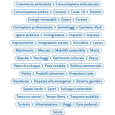
Commercio ambulante
Comunicazione istituzionale
Comunicazione politica
Concorsi
Covid-19
Elezioni
Energie rinnovabili
Estero
Foreste
Formazione professionale
Gemellaggi
Gestione rifiuti
Igiene pubblica
Immigrazione
Imposte
Imprese
Inquinamento
Integrazione sociale
Istruzione
Lavoro
Matrimonio
Mercato
Mobilità sostenibile
Morte
Nascita
Parcheggi
Patrimonio culturale
Pesca
Piano di sviluppo
Pista ciclabile
Politica commerciale
Polizia
Prodotti alimentari
Protezione civile
Residenza
Risposta alle emergenze
Sistema giuridico
Spazio Verde
Sport
Sviluppo sostenibile
Tassa sui servizi
Tempo libero
Trasporto pubblico
Turismo
Urbanizzazione
Viaggi
Zone pedonali
Salute